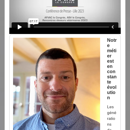
Notr
e
méti
er
est
en
con
stan
te
évol
utio
n
Les
géné
ratio
ns