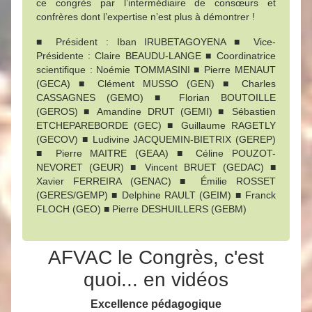
ce congrès par l’intermédiaire de consœurs et
confrères dont l’expertise n’est plus à démontrer !
■ Président : Iban IRUBETAGOYENA ■ Vice-
Présidente : Claire BEAUDU-LANGE ■ Coordinatrice
scientifique : Noémie TOMMASINI ■ Pierre MENAUT
(GECA) ■ Clément MUSSO (GEN) ■ Charles
CASSAGNES (GEMO) ■ Florian BOUTOILLE
(GEROS) ■ Amandine DRUT (GEMI) ■ Sébastien
ETCHEPAREBORDE (GEC) ■ Guillaume RAGETLY
(GECOV) ■ Ludivine JACQUEMIN-BIETRIX (GEREP)
■ Pierre MAITRE (GEAA) ■ Céline POUZOT-
NEVORET (GEUR) ■ Vincent BRUET (GEDAC) ■
Xavier FERREIRA (GENAC) ■ Émilie ROSSET
(GERES/GEMP) ■ Delphine RAULT (GEIM) ■ Franck
FLOCH (GEO) ■ Pierre DESHUILLERS (GEBM)
AFVAC le Congrès, c'est
quoi... en vidéos
Excellence pédagogique