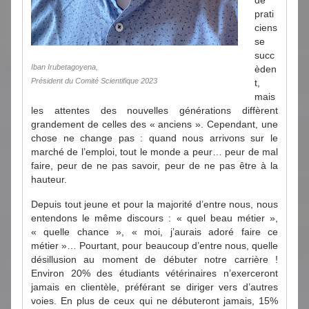
de
prati
ciens
se
succ
Iban Irubetagoyena,
èden
Président du Comité Scientifique 2023
t,
mais
les attentes des nouvelles générations diffèrent
grandement de celles des « anciens ». Cependant, une
chose ne change pas : quand nous arrivons sur le
marché de l’emploi, tout le monde a peur… peur de mal
faire, peur de ne pas savoir, peur de ne pas être à la
hauteur.
Depuis tout jeune et pour la majorité d’entre nous, nous
entendons le même discours : « quel beau métier »,
« quelle chance », « moi, j’aurais adoré faire ce
métier »… Pourtant, pour beaucoup d’entre nous, quelle
désillusion au moment de débuter notre carrière !
Environ 20% des étudiants vétérinaires n’exerceront
jamais en clientèle, préférant se diriger vers d’autres
voies. En plus de ceux qui ne débuteront jamais, 15%