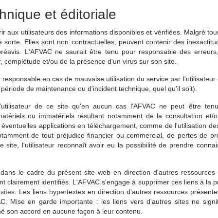
hnique et éditoriale
 aux utilisateurs des informations disponibles et vérifiées. Malgré tou
 sorte. Elles sont non contractuelles, peuvent contenir des inexacti
 préavis. L'AFVAC ne saurait être tenu pour responsable des erreurs,
r, complétude et/ou de la présence d'un virus sur son site.
sponsable en cas de mauvaise utilisation du service par l'utilisateur 
période de maintenance ou d'incident technique, quel qu'il soit).
l'utilisateur de ce site qu'en aucun cas l'AFVAC ne peut être t
matériels ou immatériels résultant notamment de la consultation et/ou
es éventuelles applications en téléchargement, comme de l'utilisation de
t notamment de tout préjudice financier ou commercial, de pertes d
e site, l'utilisateur reconnaît avoir eu la possibilité de prendre con
.
dans le cadre du présent site web en direction d'autres ressources 
nt clairement identifiés. L'AFVAC s'engage à supprimer ces liens à la
ites. Les liens hypertextes en direction d'autres ressources présente
AC. Mise en garde importante : les liens vers d'autres sites ne sign
nné son accord en aucune façon à leur contenu.