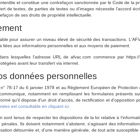
interdite et constitue une contrefaçon sanctionnée par le Code de la pro
fert de textes, de parties de textes ou d'images nécessite l'accord éc
efaçon de ses droits de propriété intellectuelle.
iement
able pour assurer un niveau élevé de sécurité des transactions. L'AF
s liées aux informations personnelles et aux moyens de paiement.
ans lesquelles l'adresse URL de afvac.com commence par https:// (
otégées avant leur transfert via internet.
vos données personnelles
i n° 78-17 du 6 janvier 1978 et au Règlement Européen de Protection d
 communique, notamment en remplissant les formulaires présents sur 
 informé qu'il dispose d'un droit d'accès, de rectification et d'oppositio
nées est consultable en cliquant ici
.
 sont tenus de respecter les dispositions de la loi relative à l'informati
s pénales. Ils doivent notamment s'abstenir, s'agissant des informatio
lisation détournée et, d'une manière générale, de tout acte susceptible 