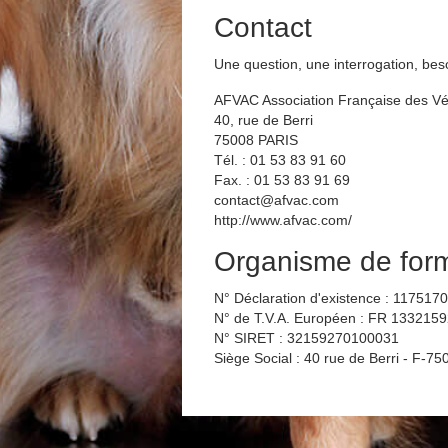
Contact
Une question, une interrogation, bes
AFVAC Association Française des V
40, rue de Berri
75008 PARIS
Tél. : 01 53 83 91 60
Fax. : 01 53 83 91 69
contact@afvac.com
http://www.afvac.com/
Organisme de forma
N° Déclaration d'existence : 117517
N° de T.V.A. Européen : FR 133215
N° SIRET : 32159270100031
Siège Social : 40 rue de Berri - F-75