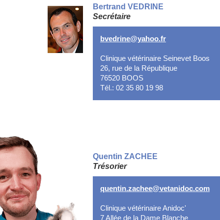
Bertrand VEDRINE
Secrétaire
bvedrine@yahoo.fr
Clinique vétérinaire Seinevet Boos
26, rue de la République
76520 BOOS
Tél.: 02 35 80 19 98
Quentin ZACHEE
Trésorier
quentin.zachee@vetanidoc.com
Clinique vétérinaire Anidoc'
7 Allée de la Dame Blanche