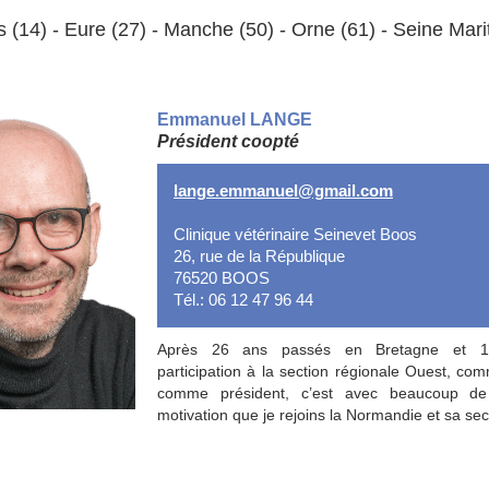
 (14) - Eure (27) - Manche (50) - Orne (61) - Seine Mari
Emmanuel LANGE
Président coopté
lange.emmanuel@gmail.com
Clinique vétérinaire Seinevet Boos
26, rue de la République
76520 BOOS
Tél.: 06 12 47 96 44
Après 26 ans passés en Bretagne et 
participation à la section régionale Ouest, com
comme président, c’est avec beaucoup de 
motivation que je rejoins la Normandie et sa sec