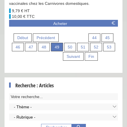
vaccinales chez les Carnivores domestiques.
9,79 €
10,00 €
Acheter
Début
Précédent
44
45
46
47
48
49
50
51
52
53
Suivant
Fin
Recherche : Articles
- Thème -
- Rubrique -