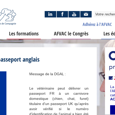
Adhérez à l'AFVAC
Les formations
AFVAC le Congrès
Les é
passeport anglais
Message de la DGAL :
La
Le vétérinaire peut délivrer un
l'
passeport FR à un carnivore
cat
domestique (chien, chat, furet)
AC
titulaire d'un passeport UK qu'après
avoir vérifié si le numéro
d'identification de l'animal a bien été