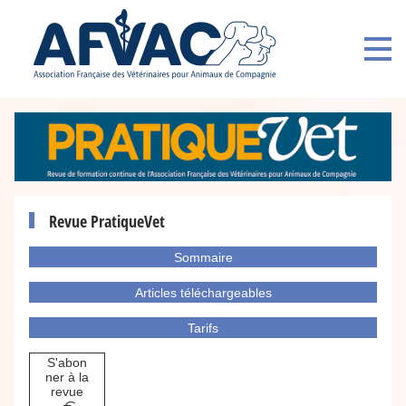
Revue PratiqueVet
Sommaire
Articles téléchargeables
Tarifs
S'abon
ner à la
revue