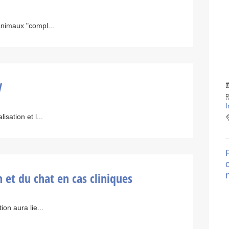
animaux "compl...
V
I
sation et l...
n et du chat en cas cliniques
ion aura lie...