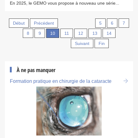
En 2025, le GEMO vous propose à nouveau une série...
Début
Précédent
5
6
7
8
9
10
11
12
13
14
Suivant
Fin
À ne pas manquer
Formation pratique en chirurgie de la cataracte