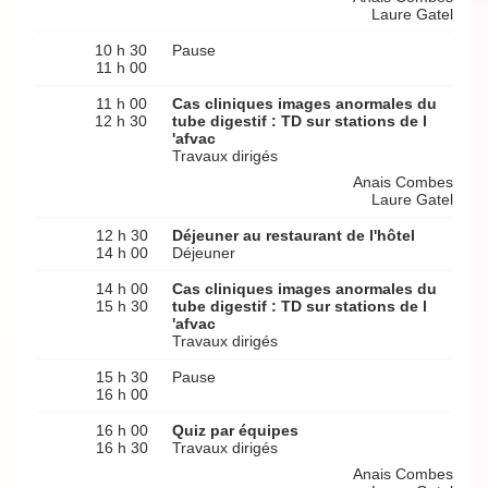
Laure Gatel
10 h 30
Pause
11 h 00
11 h 00
Cas cliniques images anormales du
12 h 30
tube digestif : TD sur stations de l
'afvac
Travaux dirigés
Anais Combes
Laure Gatel
12 h 30
Déjeuner au restaurant de l'hôtel
14 h 00
Déjeuner
14 h 00
Cas cliniques images anormales du
15 h 30
tube digestif : TD sur stations de l
'afvac
Travaux dirigés
15 h 30
Pause
16 h 00
16 h 00
Quiz par équipes
16 h 30
Travaux dirigés
Anais Combes