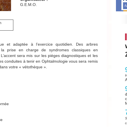
G.E.M.O.
n
que et adaptée à l’exercice quotidien. Des arbres
 à la prise en charge de syndromes classiques en
L’accent sera mis sur les pièges diagnostiques et les
des conduites à tenir en Ophtalmologie vous sera remis
 dans votre « vétothèque ».
d
f
ornée
S
ie
c