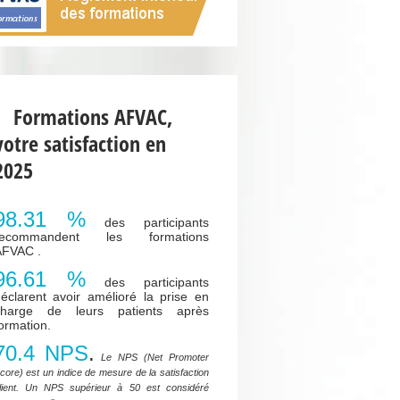
Formations AFVAC,
votre satisfaction en
2025
98.31 %
des participants
recommandent les formations
AFVAC .
96.61 %
des participants
éclarent avoir amélioré la prise en
charge de leurs patients après
ormation.
70.4 NPS
.
Le NPS (Net Promoter
core) est un indice de mesure de la satisfaction
lient. Un NPS supérieur à 50 est considéré