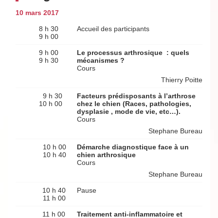
10 mars 2017
8 h 30
Accueil des participants
9 h 00
9 h 00
Le processus arthrosique : quels
9 h 30
mécanismes ?
Cours
Thierry Poitte
9 h 30
Facteurs prédisposants à l’arthrose
10 h 00
chez le chien (Races, pathologies,
dysplasie , mode de vie, etc…).
Cours
Stephane Bureau
10 h 00
Démarche diagnostique face à un
10 h 40
chien arthrosique
Cours
Stephane Bureau
10 h 40
Pause
11 h 00
11 h 00
Traitement anti-inflammatoire et