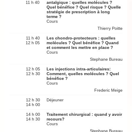
11 h 40
antalgique : quelles molécules ?
Quel bénéfice ? Quel risque ? Quelle
stratégie de prescription à long
terme ?
Cours
Thierry Poitte
11 h 40
Les chondro-protecteurs : quelles
12 h 05
molécules ? Quel bénéfice ? Quand
et comment les mettre en place ?
Cours
Stephane Bureau
12 h 05
Les injections intra-articulaires:
12 h 30
Comment, quelles molécules ? Quel
bénéfice ?
Cours
Frederic Meige
12 h 30
Déjeuner
14 h 00
14 h 00
Traitement chirurgical : quand y avoir
14 h 30
recours?
Cours
Stephane Bureau