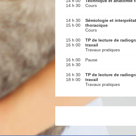
14 h 00
Technique et anatomie 
14 h 30
Cours
14 h 30
Sémiologie et interpréta
15 h 00
thoracique
Cours
15 h 00
TP de lecture de radiog
16 h 00
travail
Travaux pratiques
16 h 00
Pause
16 h 30
16 h 30
TP de lecture de radiog
18 h 00
travail
Travaux pratiques