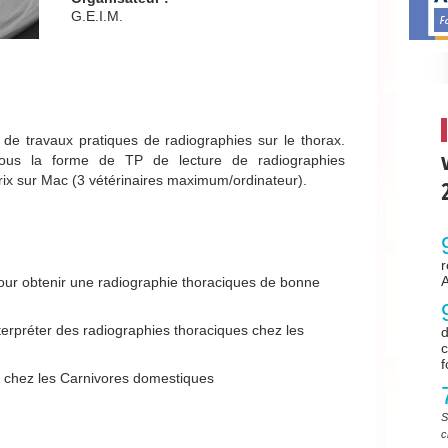
G.E.I.M.
e travaux pratiques de radiographies sur le thorax.
ous la forme de TP de lecture de radiographies
irix sur Mac (3 vétérinaires maximum/ordinateur).
pour obtenir une radiographie thoraciques de bonne
erpréter des radiographies thoraciques chez les
d
f
x chez les Carnivores domestiques
S
c