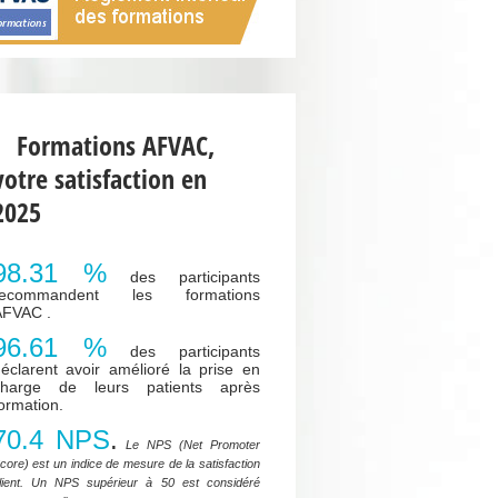
Formations AFVAC,
votre satisfaction en
2025
98.31 %
des participants
recommandent les formations
AFVAC .
96.61 %
des participants
éclarent avoir amélioré la prise en
charge de leurs patients après
ormation.
70.4 NPS
.
Le NPS (Net Promoter
core) est un indice de mesure de la satisfaction
lient. Un NPS supérieur à 50 est considéré