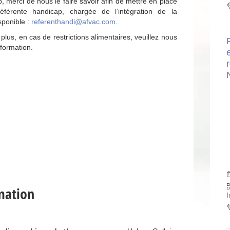
, merci de nous le faire savoir afin de mettre en place
éférente handicap, chargée de l’intégration de la
sponible :
referenthandi@afvac.com
.
plus, en cas de restrictions alimentaires, veuillez nous
 formation.
r
mation
I