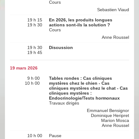
Cours
Sebastien Viaud
19 h 15
En 2026, les produits longues
19 h 30
actions sont-ils la solution ?
Cours
Anne Roussel
19 h 30
Discussion
19 h 45
19 mars 2026
9 h 00
Tables rondes : Cas cliniques
10 h 00
mystères chez le chien - Cas
cliniques mystères chez le chat - Cas
cliniques mystères :
Endocrinologie/Tests hormonaux
Travaux dirigés
Emmanuel Bensignor
Dominique Heripret
Marion Mosca
Anne Roussel
10 h 00
Pause