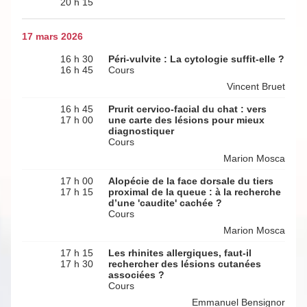
20 h 15
17 mars 2026
16 h 30
Péri-vulvite : La cytologie suffit-elle ?
16 h 45
Cours
Vincent Bruet
16 h 45
Prurit cervico-facial du chat : vers
17 h 00
une carte des lésions pour mieux
diagnostiquer
Cours
Marion Mosca
17 h 00
Alopécie de la face dorsale du tiers
17 h 15
proximal de la queue : à la recherche
d’une 'caudite' cachée ?
Cours
Marion Mosca
17 h 15
Les rhinites allergiques, faut-il
17 h 30
rechercher des lésions cutanées
associées ?
Cours
Emmanuel Bensignor