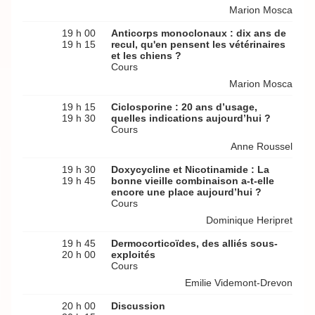
Marion Mosca
19 h 00
Anticorps monoclonaux : dix ans de
19 h 15
recul, qu'en pensent les vétérinaires
et les chiens ?
Cours
Marion Mosca
19 h 15
Ciclosporine : 20 ans d’usage,
19 h 30
quelles indications aujourd’hui ?
Cours
Anne Roussel
19 h 30
Doxycycline et Nicotinamide : La
19 h 45
bonne vieille combinaison a-t-elle
encore une place aujourd’hui ?
Cours
Dominique Heripret
19 h 45
Dermocorticoïdes, des alliés sous-
20 h 00
exploités
Cours
Emilie Videmont-Drevon
20 h 00
Discussion