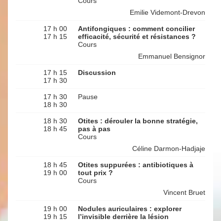
Cours
Emilie Videmont-Drevon
17 h 00
Antifongiques : comment concilier
17 h 15
efficacité, sécurité et résistances ?
Cours
Emmanuel Bensignor
17 h 15
Discussion
17 h 30
17 h 30
Pause
18 h 30
18 h 30
Otites : dérouler la bonne stratégie,
18 h 45
pas à pas
Cours
Céline Darmon-Hadjaje
18 h 45
Otites suppurées : antibiotiques à
19 h 00
tout prix ?
Cours
Vincent Bruet
19 h 00
Nodules auriculaires : explorer
19 h 15
l’invisible derrière la lésion