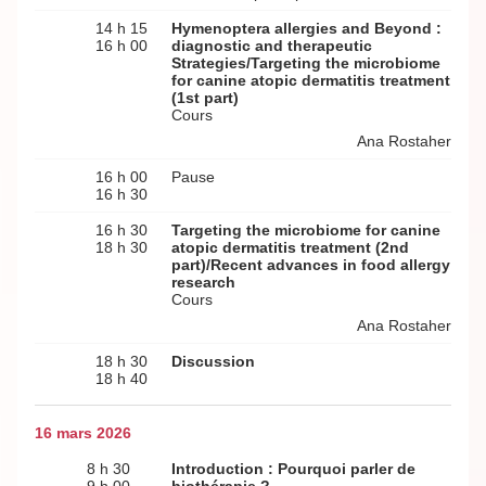
14 h 15
Hymenoptera allergies and Beyond :
16 h 00
diagnostic and therapeutic
Strategies/Targeting the microbiome
for canine atopic dermatitis treatment
(1st part)
Cours
Ana Rostaher
16 h 00
Pause
16 h 30
16 h 30
Targeting the microbiome for canine
18 h 30
atopic dermatitis treatment (2nd
part)/Recent advances in food allergy
research
Cours
Ana Rostaher
18 h 30
Discussion
18 h 40
16 mars 2026
8 h 30
Introduction : Pourquoi parler de