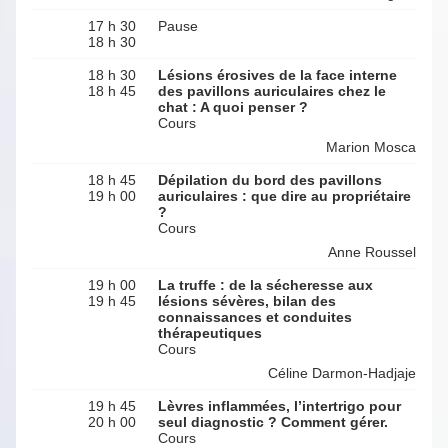
17 h 30
Pause
18 h 30
18 h 30
Lésions érosives de la face interne
18 h 45
des pavillons auriculaires chez le
chat : A quoi penser ?
Cours
Marion Mosca
18 h 45
Dépilation du bord des pavillons
19 h 00
auriculaires : que dire au propriétaire
?
Cours
Anne Roussel
19 h 00
La truffe : de la sécheresse aux
19 h 45
lésions sévères, bilan des
connaissances et conduites
thérapeutiques
Cours
Céline Darmon-Hadjaje
19 h 45
Lèvres inflammées, l’intertrigo pour
20 h 00
seul diagnostic ? Comment gérer.
Cours