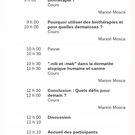
9 h 00
biothérapie ?
Cours
Marion Mosca
9 h 00
Pourquoi utiliser des biothérapies et
10 h 00
pour quelles dermatoses ?
Cours
Marion Mosca
10 h 00
Pause
10 h 30
10 h 30
"-nib et -mab" dans la dermatite
11 h 30
atopique humaine et canine
Cours
Marion Mosca
11 h 30
Conclusion : Quels défis pour
12 h 00
demain ?
Cours
Marion Mosca
12 h 00
Discussion
12 h 10
12 h 10
Accueil des participants