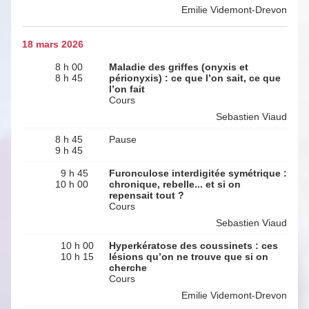
Emilie Videmont-Drevon
18 mars 2026
8 h 00
Maladie des griffes (onyxis et
8 h 45
périonyxis) : ce que l’on sait, ce que
l’on fait
Cours
Sebastien Viaud
8 h 45
Pause
9 h 45
9 h 45
Furonculose interdigitée symétrique :
10 h 00
chronique, rebelle... et si on
repensait tout ?
Cours
Sebastien Viaud
10 h 00
Hyperkératose des coussinets : ces
10 h 15
lésions qu’on ne trouve que si on
cherche
Cours
Emilie Videmont-Drevon