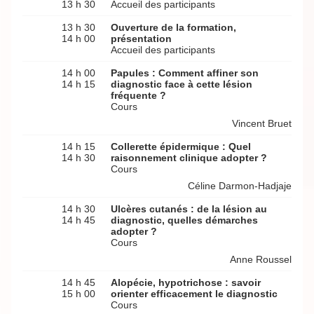
13 h 30
Accueil des participants
13 h 30
Ouverture de la formation,
14 h 00
présentation
Accueil des participants
14 h 00
Papules : Comment affiner son
14 h 15
diagnostic face à cette lésion
fréquente ?
Cours
Vincent Bruet
14 h 15
Collerette épidermique : Quel
14 h 30
raisonnement clinique adopter ?
Cours
Céline Darmon-Hadjaje
14 h 30
Ulcères cutanés : de la lésion au
14 h 45
diagnostic, quelles démarches
adopter ?
Cours
Anne Roussel
14 h 45
Alopécie, hypotrichose : savoir
15 h 00
orienter efficacement le diagnostic
Cours