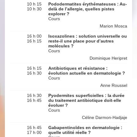
10 h 15
Pododermatites érythémateuses : Au-
10 h 30
delà de l’allergie, quelles pistes
explorer ?
Cours
Marion Mosca
16 h 00
Isoxazolines : solution universelle ou
16 h 15
reste-il une place pour d’autres
molécules ?
Cours
Dominique Heripret
16 h 15
Antibiotiques et résistance :
16 h 30
évolution actuelle en dermatologie ?
Cours
Anne Roussel
16 h 30
Pyodermites superficielles : la durée
16 h 45
du traitement antibiotique doit-elle
évoluer ?
Cours
Céline Darmon-Hadjaje
16 h 45
Gabapentinoïdes en dermatologie :
17 h 00
quelle utilité réelle ?