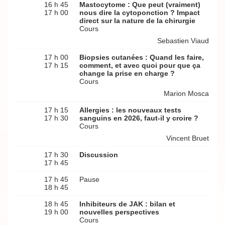
16 h 45
Mastocytome : Que peut (vraiment)
17 h 00
nous dire la cytoponction ? Impact
direct sur la nature de la chirurgie
Cours
Sebastien Viaud
17 h 00
Biopsies cutanées : Quand les faire,
17 h 15
comment, et avec quoi pour que ça
change la prise en charge ?
Cours
Marion Mosca
17 h 15
Allergies : les nouveaux tests
17 h 30
sanguins en 2026, faut-il y croire ?
Cours
Vincent Bruet
17 h 30
Discussion
17 h 45
17 h 45
Pause
18 h 45
18 h 45
Inhibiteurs de JAK : bilan et
19 h 00
nouvelles perspectives
Cours