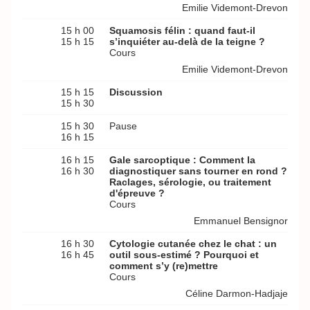
Emilie Videmont-Drevon
15 h 00
Squamosis félin : quand faut-il
15 h 15
s’inquiéter au-delà de la teigne ?
Cours
Emilie Videmont-Drevon
15 h 15
Discussion
15 h 30
15 h 30
Pause
16 h 15
16 h 15
Gale sarcoptique : Comment la
16 h 30
diagnostiquer sans tourner en rond ?
Raclages, sérologie, ou traitement
d'épreuve ?
Cours
Emmanuel Bensignor
16 h 30
Cytologie cutanée chez le chat : un
16 h 45
outil sous-estimé ? Pourquoi et
comment s’y (re)mettre
Cours
Céline Darmon-Hadjaje