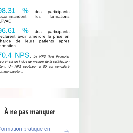
98.31 %
des participants
recommandent les formations
AFVAC .
96.61 %
des participants
éclarent avoir amélioré la prise en
charge de leurs patients après
ormation.
70.4 NPS
.
Le NPS (Net Promoter
core) est un indice de mesure de la satisfaction
lient. Un NPS supérieur à 50 est considéré
omme excellent.
À ne pas manquer
Formation pratique en