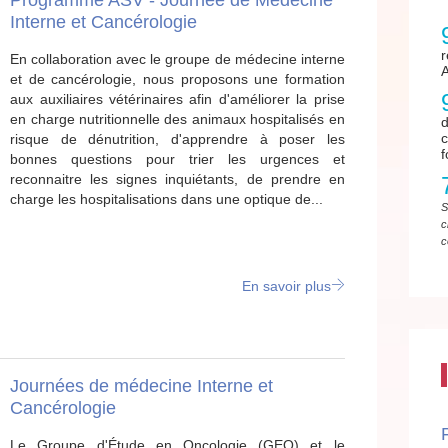
Programme ASV - Journée de Médecine
Interne et Cancérologie
En collaboration avec le groupe de médecine interne
et de cancérologie, nous proposons une formation
aux auxiliaires vétérinaires afin d'améliorer la prise
en charge nutritionnelle des animaux hospitalisés en
d
risque de dénutrition, d'apprendre à poser les
f
bonnes questions pour trier les urgences et
reconnaitre les signes inquiétants, de prendre en
charge les hospitalisations dans une optique de...
S
c
c
En savoir plus
Journées de médecine Interne et
Cancérologie
Le Groupe d'Étude en Oncologie (GEO) et le