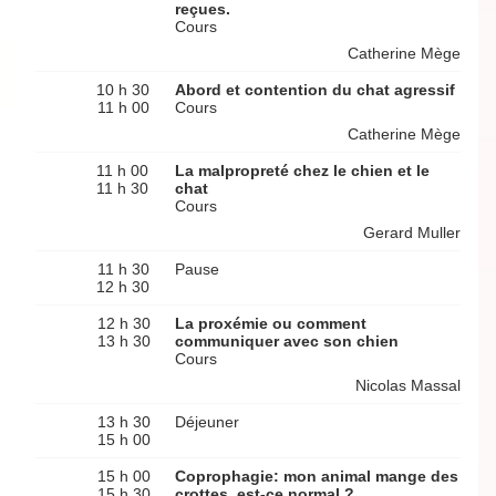
reçues.
Cours
Catherine Mège
10 h 30
Abord et contention du chat agressif
11 h 00
Cours
Catherine Mège
11 h 00
La malpropreté chez le chien et le
11 h 30
chat
Cours
Gerard Muller
11 h 30
Pause
12 h 30
12 h 30
La proxémie ou comment
13 h 30
communiquer avec son chien
Cours
Nicolas Massal
13 h 30
Déjeuner
15 h 00
15 h 00
Coprophagie: mon animal mange des
15 h 30
crottes, est-ce normal ?