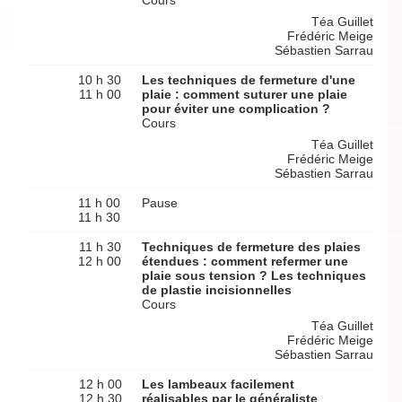
Cours
Téa Guillet
Frédéric Meige
Sébastien Sarrau
10 h 30
Les techniques de fermeture d'une
11 h 00
plaie : comment suturer une plaie
pour éviter une complication ?
Cours
Téa Guillet
Frédéric Meige
Sébastien Sarrau
11 h 00
Pause
11 h 30
11 h 30
Techniques de fermeture des plaies
12 h 00
étendues : comment refermer une
plaie sous tension ? Les techniques
de plastie incisionnelles
Cours
Téa Guillet
Frédéric Meige
Sébastien Sarrau
12 h 00
Les lambeaux facilement
12 h 30
réalisables par le généraliste