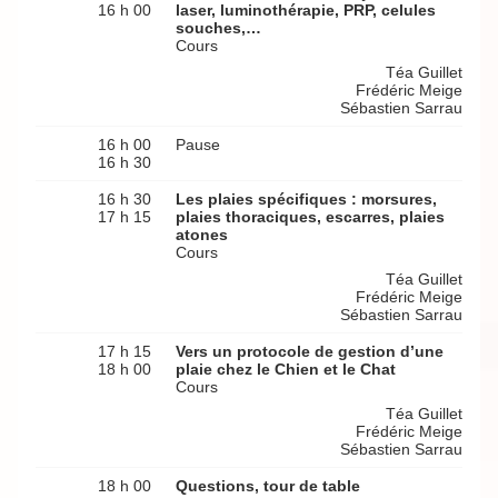
16 h 00
laser, luminothérapie, PRP, celules
souches,…
Cours
Téa Guillet
Frédéric Meige
Sébastien Sarrau
16 h 00
Pause
16 h 30
16 h 30
Les plaies spécifiques : morsures,
17 h 15
plaies thoraciques, escarres, plaies
atones
Cours
Téa Guillet
Frédéric Meige
Sébastien Sarrau
17 h 15
Vers un protocole de gestion d’une
18 h 00
plaie chez le Chien et le Chat
Cours
Téa Guillet
Frédéric Meige
Sébastien Sarrau
18 h 00
Questions, tour de table