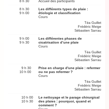
8 h 30
Accueil des participants
8 h 30
Les différents types de plaie :
9 h 00
étiologie et classification
Cours
Téa Guillet
Frédéric Meige
Sébastien Sarrau
9 h 00
Les différentes phases de
9 h 30
cicatrisation d’une plaie
Cours
Téa Guillet
Frédéric Meige
Sébastien Sarrau
9 h 30
Prise en charge d'une plaie : refermer
10 h 00
ou ne pas refermer ?
Cours
Téa Guillet
Frédéric Meige
Sébastien Sarrau
10 h 00
Le nettoyage et le parage chirurgical
10 h 30
des plaies : pourquoi, quand et
comment ?