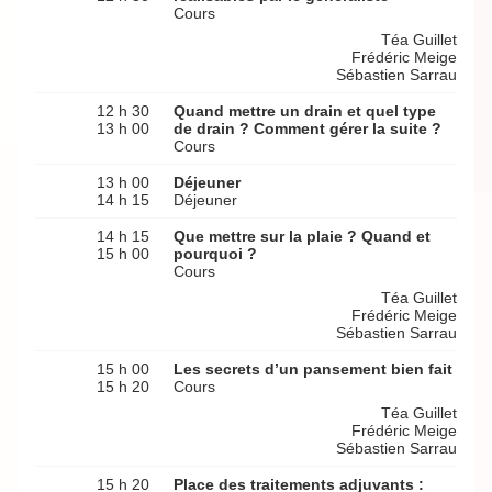
Cours
Téa Guillet
Frédéric Meige
Sébastien Sarrau
12 h 30
Quand mettre un drain et quel type
13 h 00
de drain ? Comment gérer la suite ?
Cours
13 h 00
Déjeuner
14 h 15
Déjeuner
14 h 15
Que mettre sur la plaie ? Quand et
15 h 00
pourquoi ?
Cours
Téa Guillet
Frédéric Meige
Sébastien Sarrau
15 h 00
Les secrets d’un pansement bien fait
15 h 20
Cours
Téa Guillet
Frédéric Meige
Sébastien Sarrau
15 h 20
Place des traitements adjuvants :