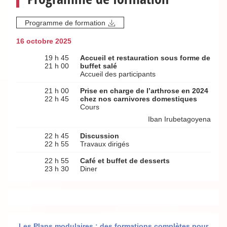
Programme de formation
16 octobre 2025
19 h 45
Accueil et restauration sous forme de
21 h 00
buffet salé
Accueil des participants
21 h 00
Prise en charge de l’arthrose en 2024
22 h 45
chez nos carnivores domestiques
Cours
Iban Irubetagoyena
22 h 45
Discussion
22 h 55
Travaux dirigés
22 h 55
Café et buffet de desserts
23 h 30
Diner
Les Plans modulaires : des formations complètes pour