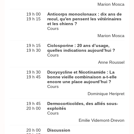
Marion Mosca
19 h 00
Anticorps monoclonaux : dix ans de
19 h 15
recul, qu'en pensent les vétérinaires
et les chiens ?
Cours
Marion Mosca
19 h 15
Ciclosporine : 20 ans d’usage,
19 h 30
quelles indications aujourd’hui ?
Cours
Anne Roussel
19 h 30
Doxycycline et Nicotinamide : La
19 h 45
bonne vieille combinaison a-t-elle
encore une place aujourd’hui ?
Cours
Dominique Heripret
19 h 45
Dermocorticoïdes, des alliés sous-
20 h 00
exploités
Cours
Emilie Videmont-Drevon
20 h 00
Discussion