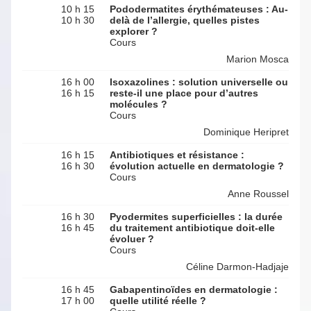
10 h 15
Pododermatites érythémateuses : Au-
10 h 30
delà de l’allergie, quelles pistes
explorer ?
Cours
Marion Mosca
16 h 00
Isoxazolines : solution universelle ou
16 h 15
reste-il une place pour d’autres
molécules ?
Cours
Dominique Heripret
16 h 15
Antibiotiques et résistance :
16 h 30
évolution actuelle en dermatologie ?
Cours
Anne Roussel
16 h 30
Pyodermites superficielles : la durée
16 h 45
du traitement antibiotique doit-elle
évoluer ?
Cours
Céline Darmon-Hadjaje
16 h 45
Gabapentinoïdes en dermatologie :
17 h 00
quelle utilité réelle ?