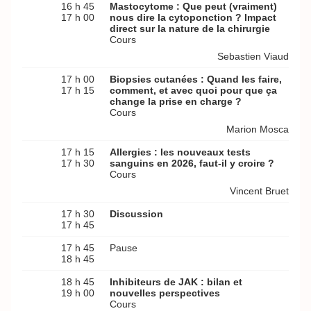
16 h 45
Mastocytome : Que peut (vraiment)
17 h 00
nous dire la cytoponction ? Impact
direct sur la nature de la chirurgie
Cours
Sebastien Viaud
17 h 00
Biopsies cutanées : Quand les faire,
17 h 15
comment, et avec quoi pour que ça
change la prise en charge ?
Cours
Marion Mosca
17 h 15
Allergies : les nouveaux tests
17 h 30
sanguins en 2026, faut-il y croire ?
Cours
Vincent Bruet
17 h 30
Discussion
17 h 45
17 h 45
Pause
18 h 45
18 h 45
Inhibiteurs de JAK : bilan et
19 h 00
nouvelles perspectives
Cours