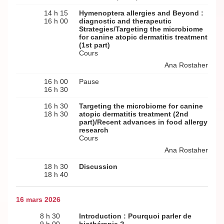
14 h 15
Hymenoptera allergies and Beyond :
16 h 00
diagnostic and therapeutic
Strategies/Targeting the microbiome
for canine atopic dermatitis treatment
(1st part)
Cours
Ana Rostaher
16 h 00
Pause
16 h 30
16 h 30
Targeting the microbiome for canine
18 h 30
atopic dermatitis treatment (2nd
part)/Recent advances in food allergy
research
Cours
Ana Rostaher
18 h 30
Discussion
18 h 40
16 mars 2026
8 h 30
Introduction : Pourquoi parler de