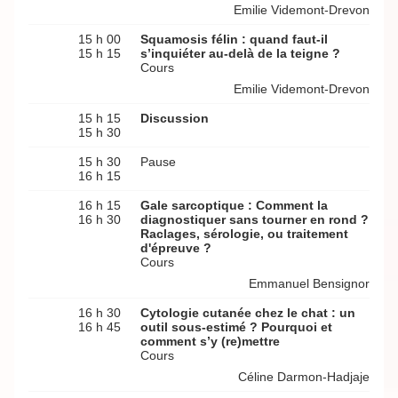
Emilie Videmont-Drevon
15 h 00
Squamosis félin : quand faut-il
15 h 15
s’inquiéter au-delà de la teigne ?
Cours
Emilie Videmont-Drevon
15 h 15
Discussion
15 h 30
15 h 30
Pause
16 h 15
16 h 15
Gale sarcoptique : Comment la
16 h 30
diagnostiquer sans tourner en rond ?
Raclages, sérologie, ou traitement
d'épreuve ?
Cours
Emmanuel Bensignor
16 h 30
Cytologie cutanée chez le chat : un
16 h 45
outil sous-estimé ? Pourquoi et
comment s’y (re)mettre
Cours
Céline Darmon-Hadjaje