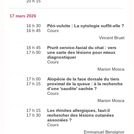
20 h 15
17 mars 2026
16 h 30
Péri-vulvite : La cytologie suffit-elle ?
16 h 45
Cours
Vincent Bruet
16 h 45
Prurit cervico-facial du chat : vers
17 h 00
une carte des lésions pour mieux
diagnostiquer
Cours
Marion Mosca
17 h 00
Alopécie de la face dorsale du tiers
17 h 15
proximal de la queue : à la recherche
d’une 'caudite' cachée ?
Cours
Marion Mosca
17 h 15
Les rhinites allergiques, faut-il
17 h 30
rechercher des lésions cutanées
associées ?
Cours
Emmanuel Bensignor