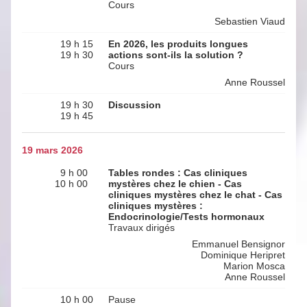
Cours
Sebastien Viaud
19 h 15
En 2026, les produits longues
19 h 30
actions sont-ils la solution ?
Cours
Anne Roussel
19 h 30
Discussion
19 h 45
19 mars 2026
9 h 00
Tables rondes : Cas cliniques
10 h 00
mystères chez le chien - Cas
cliniques mystères chez le chat - Cas
cliniques mystères :
Endocrinologie/Tests hormonaux
Travaux dirigés
Emmanuel Bensignor
Dominique Heripret
Marion Mosca
Anne Roussel
10 h 00
Pause