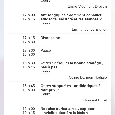
Cours
Emilie Videmont-Drevon
17 h 00
Antifongiques : comment concilier
17 h 15
efficacité, sécurité et résistances ?
Cours
Emmanuel Bensignor
17 h 15
Discussion
17 h 30
17 h 30
Pause
18 h 30
18 h 30
Otites : dérouler la bonne stratégie,
18 h 45
pas à pas
Cours
Céline Darmon-Hadjaje
18 h 45
Otites suppurées : antibiotiques à
19 h 00
tout prix ?
Cours
Vincent Bruet
19 h 00
Nodules auriculaires : explorer
19 h 15
l’invisible derrière la lésion