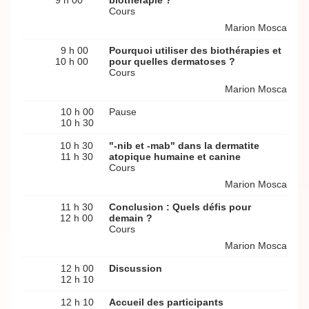
9 h 00
biothérapie ?
Cours
Marion Mosca
9 h 00
Pourquoi utiliser des biothérapies et
10 h 00
pour quelles dermatoses ?
Cours
Marion Mosca
10 h 00
Pause
10 h 30
10 h 30
"-nib et -mab" dans la dermatite
11 h 30
atopique humaine et canine
Cours
Marion Mosca
11 h 30
Conclusion : Quels défis pour
12 h 00
demain ?
Cours
Marion Mosca
12 h 00
Discussion
12 h 10
12 h 10
Accueil des participants