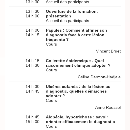
13 h 30
Accueil des participants
13 h 30
Ouverture de la formation,
14 h 00
présentation
Accueil des participants
14 h 00
Papules : Comment affiner son
14 h 15
diagnostic face à cette lésion
fréquente ?
Cours
Vincent Bruet
14 h 15
Collerette épidermique : Quel
14 h 30
raisonnement clinique adopter ?
Cours
Céline Darmon-Hadjaje
14 h 30
Ulcères cutanés : de la lésion au
14 h 45
diagnostic, quelles démarches
adopter ?
Cours
Anne Roussel
14 h 45
Alopécie, hypotrichose : savoir
15 h 00
orienter efficacement le diagnostic
Cours