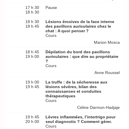
17 h 30
Pause
18 h 30
18 h 30
Lésions érosives de la face interne
18 h 45
des pavillons auriculaires chez le
chat : A quoi penser ?
Cours
Marion Mosca
18 h 45
Dépilation du bord des pavillons
19 h 00
auriculaires : que dire au propriétaire
?
Cours
Anne Roussel
19 h 00
La truffe : de la sécheresse aux
19 h 45
lésions sévères, bilan des
connaissances et conduites
thérapeutiques
Cours
Céline Darmon-Hadjaje
19 h 45
Lèvres inflammées, l’intertrigo pour
20 h 00
seul diagnostic ? Comment gérer.
Cours