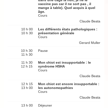
dans une cage la nuit, je ne le
vaccine pas car il ne sort pas , il
mange à table). Quel acquis à quel
âge.
Cours
Claude Beata
10 h 00
Les différents états pathologiques :
10 h 30
présentation générale
Cours
Gerard Muller
10 h 30
Pause
11 h 30
11 h 30
Mon chiot est insupportable : le
12 h 15
syndrome HSHA
Cours
Claude Beata
12 h 15
Mon chiot est encore insupportable :
13 h 00
les autonomopathies
Cours
Claude Beata
13 h 00
Déjeuner