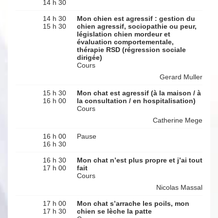
14 h 30
14 h 30
Mon chien est agressif : gestion du
15 h 30
chien agressif, sociopathie ou peur,
législation chien mordeur et
évaluation comportementale,
thérapie RSD (régression sociale
dirigée)
Cours
Gerard Muller
15 h 30
Mon chat est agressif (à la maison / à
16 h 00
la consultation / en hospitalisation)
Cours
Catherine Mege
16 h 00
Pause
16 h 30
16 h 30
Mon chat n’est plus propre et j’ai tout
17 h 00
fait
Cours
Nicolas Massal
17 h 00
Mon chat s’arrache les poils, mon
17 h 30
chien se lèche la patte