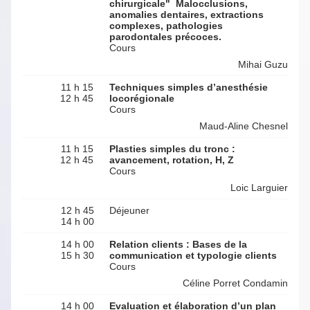
chirurgicale" Malocclusions,
anomalies dentaires, extractions
complexes, pathologies
parodontales précoces.
Cours
Mihai Guzu
11 h 15
Techniques simples d’anesthésie
12 h 45
locorégionale
Cours
Maud-Aline Chesnel
11 h 15
Plasties simples du tronc :
12 h 45
avancement, rotation, H, Z
Cours
Loic Larguier
12 h 45
Déjeuner
14 h 00
14 h 00
Relation clients : Bases de la
15 h 30
communication et typologie clients
Cours
Céline Porret Condamin
14 h 00
Evaluation et élaboration d’un plan