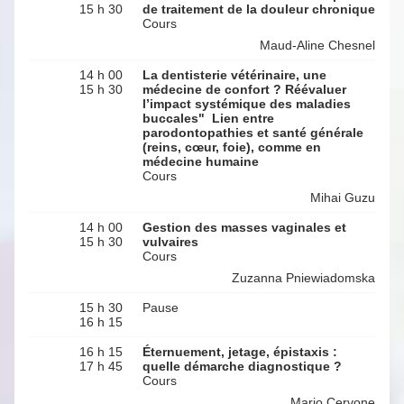
15 h 30
de traitement de la douleur chronique
Cours
Maud-Aline Chesnel
14 h 00
La dentisterie vétérinaire, une
15 h 30
médecine de confort ? Réévaluer
l’impact systémique des maladies
buccales" Lien entre
parodontopathies et santé générale
(reins, cœur, foie), comme en
médecine humaine
Cours
Mihai Guzu
14 h 00
Gestion des masses vaginales et
15 h 30
vulvaires
Cours
Zuzanna Pniewiadomska
15 h 30
Pause
16 h 15
16 h 15
Éternuement, jetage, épistaxis :
17 h 45
quelle démarche diagnostique ?
Cours
Mario Cervone