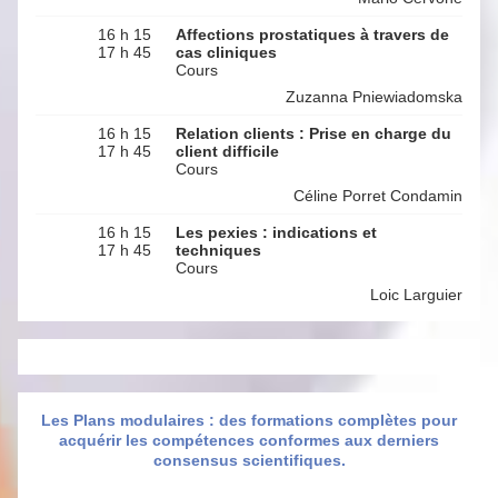
16 h 15
Affections prostatiques à travers de
17 h 45
cas cliniques
Cours
Zuzanna Pniewiadomska
16 h 15
Relation clients : Prise en charge du
17 h 45
client difficile
Cours
Céline Porret Condamin
16 h 15
Les pexies : indications et
17 h 45
techniques
Cours
Loic Larguier
Les Plans modulaires : des formations complètes pour
acquérir les compétences conformes aux derniers
consensus scientifiques.