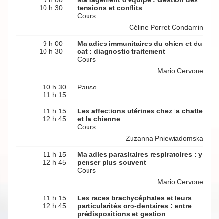
9 h 00
Management d'équipe : Gestion des
10 h 30
tensions et conflits
Cours
Céline Porret Condamin
9 h 00
Maladies immunitaires du chien et du
10 h 30
cat : diagnostic traitement
Cours
Mario Cervone
10 h 30
Pause
11 h 15
11 h 15
Les affections utérines chez la chatte
12 h 45
et la chienne
Cours
Zuzanna Pniewiadomska
11 h 15
Maladies parasitaires respiratoires : y
12 h 45
penser plus souvent
Cours
Mario Cervone
11 h 15
Les races brachycéphales et leurs
12 h 45
particularités oro-dentaires : entre
prédispositions et gestion