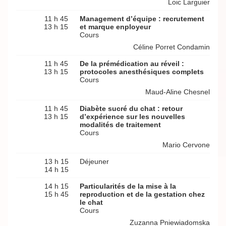
Loic Larguier
11 h 45
Management d’équipe : recrutement
13 h 15
et marque enployeur
Cours
Céline Porret Condamin
11 h 45
De la prémédication au réveil :
13 h 15
protocoles anesthésiques complets
Cours
Maud-Aline Chesnel
11 h 45
Diabète sucré du chat : retour
13 h 15
d’expérience sur les nouvelles
modalités de traitement
Cours
Mario Cervone
13 h 15
Déjeuner
14 h 15
14 h 15
Particularités de la mise à la
15 h 45
reproduction et de la gestation chez
le chat
Cours
Zuzanna Pniewiadomska