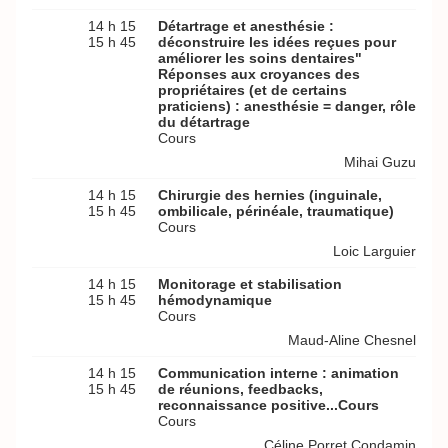
14 h 15
Détartrage et anesthésie :
15 h 45
déconstruire les idées reçues pour
améliorer les soins dentaires"
Réponses aux croyances des
propriétaires (et de certains
praticiens) : anesthésie = danger, rôle
du détartrage
Cours
Mihai Guzu
14 h 15
Chirurgie des hernies (inguinale,
15 h 45
ombilicale, périnéale, traumatique)
Cours
Loic Larguier
14 h 15
Monitorage et stabilisation
15 h 45
hémodynamique
Cours
Maud-Aline Chesnel
14 h 15
Communication interne : animation
15 h 45
de réunions, feedbacks,
reconnaissance positive...Cours
Cours
Céline Porret Condamin