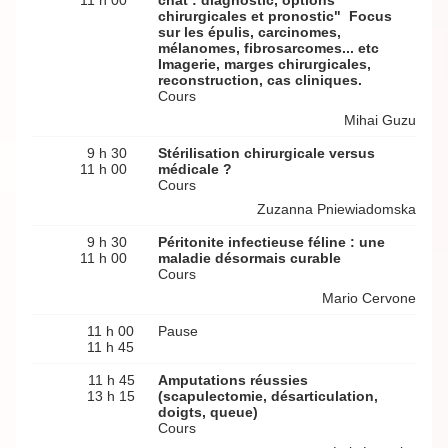
11 h 00
chat : diagnostic, options
chirurgicales et pronostic" Focus
sur les épulis, carcinomes,
mélanomes, fibrosarcomes... etc
Imagerie, marges chirurgicales,
reconstruction, cas cliniques.
Cours
Mihai Guzu
9 h 30
Stérilisation chirurgicale versus
11 h 00
médicale ?
Cours
Zuzanna Pniewiadomska
9 h 30
Péritonite infectieuse féline : une
11 h 00
maladie désormais curable
Cours
Mario Cervone
11 h 00
Pause
11 h 45
11 h 45
Amputations réussies
13 h 15
(scapulectomie, désarticulation,
doigts, queue)
Cours