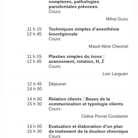
complexes, pathologies
parodontales précoces.
Cours
Mihai Guzu
11 h 15
Techniques simples d’anesthésie
12 h 45
locorégionale
Cours
Maud-Aline Chesnel
11 h 15
Plasties simples du tronc :
12 h 45
avancement, rotation, H, Z
Cours
Loic Larguier
12 h 45
Déjeuner
14 h 00
14 h 00
Relation clients : Bases de la
15 h 30
communication et typologie clients
Cours
Céline Porret Condamin
14 h 00
Evaluation et élaboration d’un plan
15 h 30
de traitement de la douleur chronique
Cours