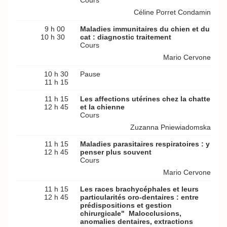
Cours
Céline Porret Condamin
9 h 00
Maladies immunitaires du chien et du
10 h 30
cat : diagnostic traitement
Cours
Mario Cervone
10 h 30
Pause
11 h 15
11 h 15
Les affections utérines chez la chatte
12 h 45
et la chienne
Cours
Zuzanna Pniewiadomska
11 h 15
Maladies parasitaires respiratoires : y
12 h 45
penser plus souvent
Cours
Mario Cervone
11 h 15
Les races brachycéphales et leurs
12 h 45
particularités oro-dentaires : entre
prédispositions et gestion
chirurgicale" Malocclusions,
anomalies dentaires, extractions