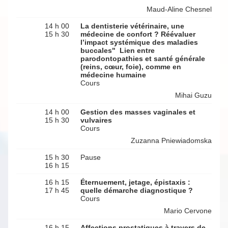
Maud-Aline Chesnel
14 h 00
La dentisterie vétérinaire, une
15 h 30
médecine de confort ? Réévaluer
l’impact systémique des maladies
buccales" Lien entre
parodontopathies et santé générale
(reins, cœur, foie), comme en
médecine humaine
Cours
Mihai Guzu
14 h 00
Gestion des masses vaginales et
15 h 30
vulvaires
Cours
Zuzanna Pniewiadomska
15 h 30
Pause
16 h 15
16 h 15
Éternuement, jetage, épistaxis :
17 h 45
quelle démarche diagnostique ?
Cours
Mario Cervone
16 h 15
Affections prostatiques à travers de