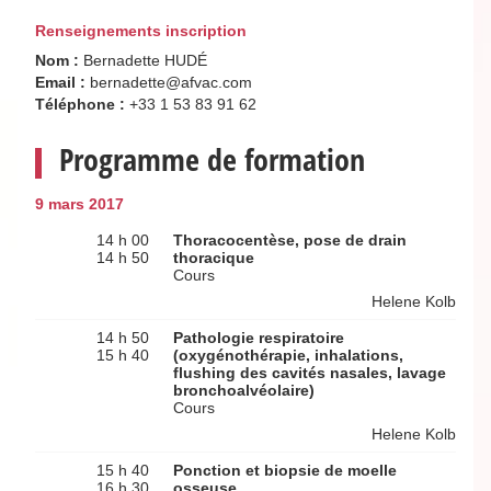
Renseignements inscription
Nom :
Bernadette HUDÉ
Email :
bernadette@afvac.com
Téléphone :
+33 1 53 83 91 62
Programme de formation
9 mars 2017
14 h 00
Thoracocentèse, pose de drain
14 h 50
thoracique
Cours
Helene Kolb
14 h 50
Pathologie respiratoire
15 h 40
(oxygénothérapie, inhalations,
flushing des cavités nasales, lavage
bronchoalvéolaire)
Cours
Helene Kolb
15 h 40
Ponction et biopsie de moelle
16 h 30
osseuse