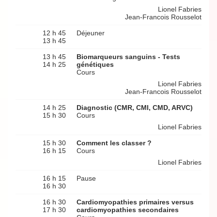
Lionel Fabries
Jean-Francois Rousselot
12 h 45
Déjeuner
13 h 45
13 h 45
Biomarqueurs sanguins - Tests
14 h 25
génétiques
Cours
Lionel Fabries
Jean-Francois Rousselot
14 h 25
Diagnostic (CMR, CMI, CMD, ARVC)
15 h 30
Cours
Lionel Fabries
15 h 30
Comment les classer ?
16 h 15
Cours
Lionel Fabries
16 h 15
Pause
16 h 30
16 h 30
Cardiomyopathies primaires versus
17 h 30
cardiomyopathies secondaires