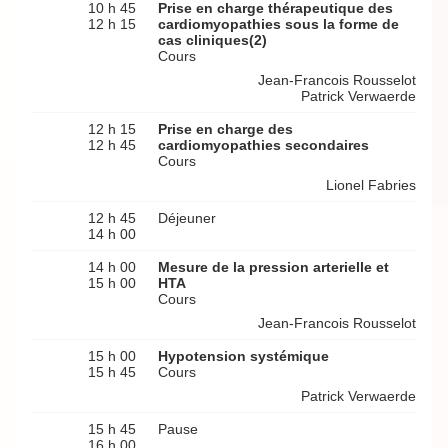
10 h 45
Prise en charge thérapeutique des
12 h 15
cardiomyopathies sous la forme de
cas cliniques(2)
Cours
Jean-Francois Rousselot
Patrick Verwaerde
12 h 15
Prise en charge des
12 h 45
cardiomyopathies secondaires
Cours
Lionel Fabries
12 h 45
Déjeuner
14 h 00
14 h 00
Mesure de la pression arterielle et
15 h 00
HTA
Cours
Jean-Francois Rousselot
15 h 00
Hypotension systémique
15 h 45
Cours
Patrick Verwaerde
15 h 45
Pause
16 h 00