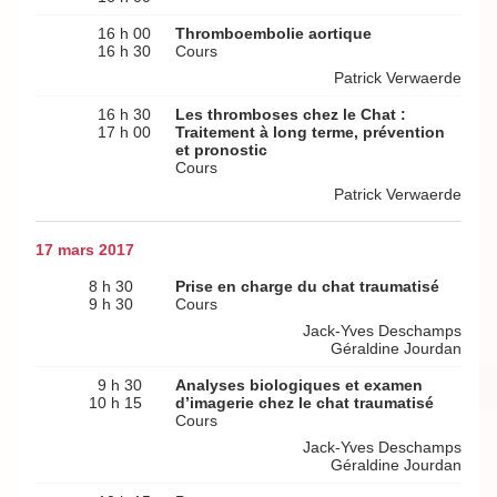
16 h 00
Thromboembolie aortique
16 h 30
Cours
Patrick Verwaerde
16 h 30
Les thromboses chez le Chat :
17 h 00
Traitement à long terme, prévention
et pronostic
Cours
Patrick Verwaerde
17 mars 2017
8 h 30
Prise en charge du chat traumatisé
9 h 30
Cours
Jack-Yves Deschamps
Géraldine Jourdan
9 h 30
Analyses biologiques et examen
10 h 15
d’imagerie chez le chat traumatisé
Cours
Jack-Yves Deschamps
Géraldine Jourdan