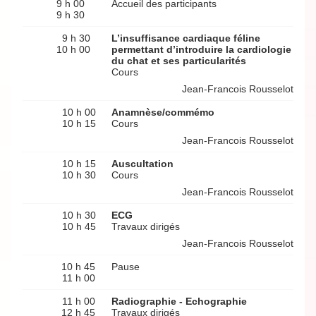
9 h 00
Accueil des participants
9 h 30
9 h 30
L’insuffisance cardiaque féline
10 h 00
permettant d’introduire la cardiologie
du chat et ses particularités
Cours
Jean-Francois Rousselot
10 h 00
Anamnèse/commémo
10 h 15
Cours
Jean-Francois Rousselot
10 h 15
Auscultation
10 h 30
Cours
Jean-Francois Rousselot
10 h 30
ECG
10 h 45
Travaux dirigés
Jean-Francois Rousselot
10 h 45
Pause
11 h 00
11 h 00
Radiographie - Echographie
12 h 45
Travaux dirigés