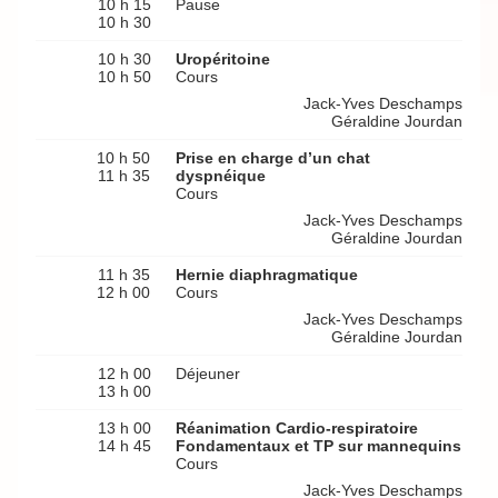
10 h 15
Pause
10 h 30
10 h 30
Uropéritoine
10 h 50
Cours
Jack-Yves Deschamps
Géraldine Jourdan
10 h 50
Prise en charge d’un chat
11 h 35
dyspnéique
Cours
Jack-Yves Deschamps
Géraldine Jourdan
11 h 35
Hernie diaphragmatique
12 h 00
Cours
Jack-Yves Deschamps
Géraldine Jourdan
12 h 00
Déjeuner
13 h 00
13 h 00
Réanimation Cardio-respiratoire
14 h 45
Fondamentaux et TP sur mannequins
Cours
Jack-Yves Deschamps