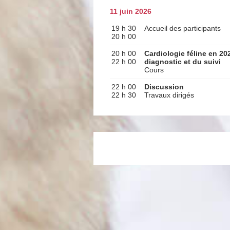
11 juin 2026
19 h 30
Accueil des participants
20 h 00
20 h 00
Cardiologie féline en 20
22 h 00
diagnostic et du suivi
Cours
22 h 00
Discussion
22 h 30
Travaux dirigés