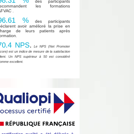
98.31 %
des participants
recommandent les formations
AFVAC .
96.61 %
des participants
éclarent avoir amélioré la prise en
charge de leurs patients après
ormation.
70.4 NPS
.
Le NPS (Net Promoter
core) est un indice de mesure de la satisfaction
lient. Un NPS supérieur à 50 est considéré
omme excellent.