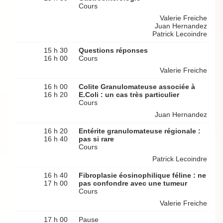
Cours
Valerie Freiche
Juan Hernandez
Patrick Lecoindre
15 h 30
Questions réponses
16 h 00
Cours
Valerie Freiche
16 h 00
Colite Granulomateuse associée à
16 h 20
E.Coli : un cas très particulier
Cours
Juan Hernandez
16 h 20
Entérite granulomateuse régionale :
16 h 40
pas si rare
Cours
Patrick Lecoindre
16 h 40
Fibroplasie éosinophilique féline : ne
17 h 00
pas confondre avec une tumeur
Cours
Valerie Freiche
17 h 00
Pause