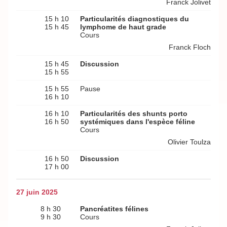
Franck Jolivet
15 h 10
Particularités diagnostiques du
15 h 45
lymphome de haut grade
Cours
Franck Floch
15 h 45
Discussion
15 h 55
15 h 55
Pause
16 h 10
16 h 10
Particularités des shunts porto
16 h 50
systémiques dans l'espèce féline
Cours
Olivier Toulza
16 h 50
Discussion
17 h 00
27 juin 2025
8 h 30
Pancréatites félines
9 h 30
Cours