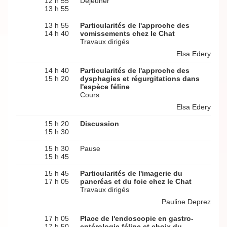
12 h 55
Déjeuner
13 h 55
13 h 55
Particularités de l'approche des
14 h 40
vomissements chez le Chat
Travaux dirigés
Elsa Edery
14 h 40
Particularités de l'approche des
15 h 20
dysphagies et régurgitations dans
l'espèce féline
Cours
Elsa Edery
15 h 20
Discussion
15 h 30
15 h 30
Pause
15 h 45
15 h 45
Particularités de l'imagerie du
17 h 05
pancréas et du foie chez le Chat
Travaux dirigés
Pauline Deprez
17 h 05
Place de l'endoscopie en gastro-
17 h 50
entérologie féline et choix du