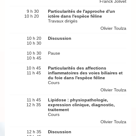
Franck Jolivet
9 h 30
Particularités de l'approche d'un
10 h 20
ictère dans l'espèce féline
Travaux dirigés
Olivier Toulza
10 h 20
Discussion
10 h 30
10 h 30
Pause
10 h 45
10 h 45
Particularités des affections
11 h 45
inflammatoires des voies biliaires et
du foie dans l'espèce féline
Cours
Olivier Toulza
11 h 45
Lipidose : physiopathologie,
12 h 35
expression clinique, diagnostic,
traitement
Cours
Olivier Toulza
12 h 35
Discussion