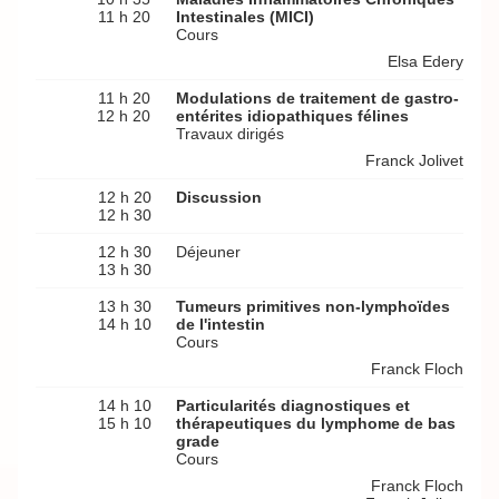
11 h 20
Intestinales (MICI)
Cours
Elsa Edery
11 h 20
Modulations de traitement de gastro-
12 h 20
entérites idiopathiques félines
Travaux dirigés
Franck Jolivet
12 h 20
Discussion
12 h 30
12 h 30
Déjeuner
13 h 30
13 h 30
Tumeurs primitives non-lymphoïdes
14 h 10
de l'intestin
Cours
Franck Floch
14 h 10
Particularités diagnostiques et
15 h 10
thérapeutiques du lymphome de bas
grade
Cours
Franck Floch