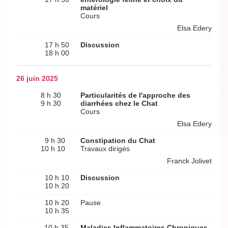
matériel
Cours
Elsa Edery
17 h 50
Discussion
18 h 00
26 juin 2025
8 h 30
Particularités de l'approche des
9 h 30
diarrhées chez le Chat
Cours
Elsa Edery
9 h 30
Constipation du Chat
10 h 10
Travaux dirigés
Franck Jolivet
10 h 10
Discussion
10 h 20
10 h 20
Pause
10 h 35
10 h 35
Maladies Inflammatoires Chroniques