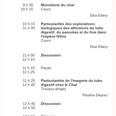
9 h 30
Microbiote du chat
10 h 15
Cours
Elsa Edery
10 h 15
Particularités des explorations
11 h 00
biologiques des affections du tube
digestif, du pancréas et du foie dans
l'espèce féline
Cours
Elsa Edery
11 h 00
Discussion
11 h 10
11 h 10
Pause
11 h 25
11 h 25
Particularités de l'imagerie du tube
12 h 45
digestif chez le Chat
Travaux dirigés
Pauline Deprez
12 h 45
Discussion
12 h 55