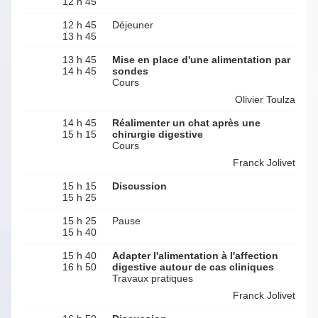
12 h 45
12 h 45
Déjeuner
13 h 45
13 h 45
Mise en place d'une alimentation par
14 h 45
sondes
Cours
Olivier Toulza
14 h 45
Réalimenter un chat après une
15 h 15
chirurgie digestive
Cours
Franck Jolivet
15 h 15
Discussion
15 h 25
15 h 25
Pause
15 h 40
15 h 40
Adapter l'alimentation à l'affection
16 h 50
digestive autour de cas cliniques
Travaux pratiques
Franck Jolivet