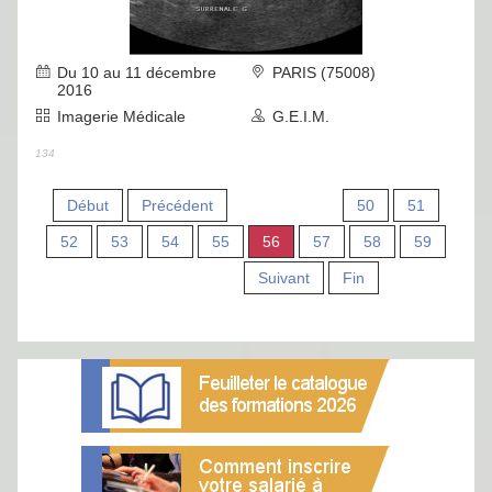
Du 10 au 11 décembre
PARIS (75008)
2016
Imagerie Médicale
G.E.I.M.
134
Début
Précédent
50
51
52
53
54
55
56
57
58
59
Suivant
Fin